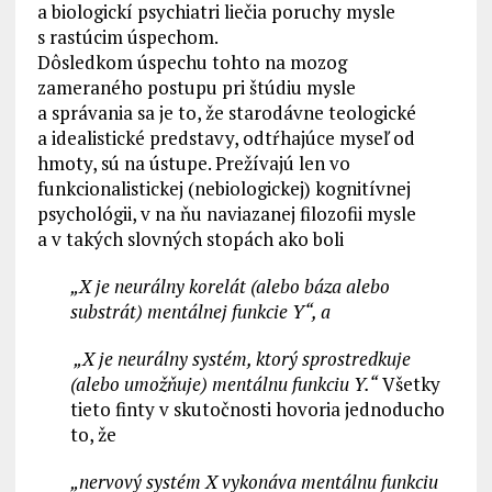
a biologickí psychiatri liečia poruchy mysle
s rastúcim úspechom.
Dôsledkom úspechu tohto na mozog
zameraného postupu pri štúdiu mysle
a správania sa je to, že starodávne teologické
a idealistické predstavy, odtŕhajúce myseľ od
hmoty, sú na ústupe. Prežívajú len vo
funkcionalistickej (nebiologickej) kognitívnej
psychológii, v na ňu naviazanej filozofii mysle
a v takých slovných stopách ako boli
„X je neurálny korelát (alebo báza alebo
substrát) mentálnej funkcie Y“, a
„X je neurálny systém, ktorý sprostredkuje
(alebo umožňuje) mentálnu funkciu Y.“
Všetky
tieto finty v skutočnosti hovoria jednoducho
to, že
„nervový systém X vykonáva mentálnu funkciu