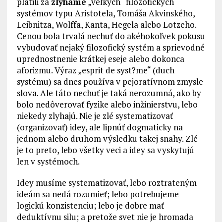
platili za
zlyhanie
„veľkých“ filozofických
systémov typu Aristotela, Tomáša Akvinského,
Leibnitza, Wolffa, Kanta, Hegela alebo Lotzeho.
Cenou bola trvalá nechuť do akéhokoľvek pokusu
vybudovať nejaký filozofický systém a sprievodné
uprednostnenie krátkej eseje alebo dokonca
aforizmu. Výraz „esprit de syst?me“ (duch
systému) sa dnes používa v pejoratívnom zmysle
slova. Ale táto nechuť je taká nerozumná, ako by
bolo nedôverovať fyzike alebo inžinierstvu, lebo
niekedy zlyhajú. Nie je zlé systematizovať
(organizovať) idey, ale lipnúť dogmaticky na
jednom alebo druhom výsledku takej snahy. Zlé
je to preto, lebo všetky veci a idey sa vyskytujú
len v systémoch.
Idey musíme systematizovať, lebo roztrateným
ideám sa nedá rozumieť; lebo potrebujeme
logickú konzistenciu; lebo je dobre mať
deduktívnu silu; a pretože svet nie je hromada