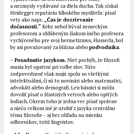
a nezmysly vydávané za diela ducha. Tak získal
Heidegger reputáciu hlbokého mysliteľa: písal
vety ako napr
. „Čas je dozrievanie
dočasnosti.“
Keby nebol býval nemeckým
profesorom a obľúbeným žiakom iného profesora
vychýreného pre svoj hermetizmus, Husserla, bol
by asi považovaný za blázna alebo
podvodníka
.
– Posadnutie jazykom.
Niet pochýb, že filozofi
musia byť opatrní pri voľbe slov. Túto
zodpovednosť však majú spolu so všetkými
intelektuálmi, či sú to novinári alebo matematici,
advokáti alebo demografi. Len básnici si môžu
dovoliť písať o šťastných vetroch alebo opitých
lodiach. Okrem toho je jedna vec písať správne
a niečo celkom iné je urobiť z jazyka centrálnu
tému filozofie – aj bez ohľadu na mienku
odborníkov, totiž lingvistov.