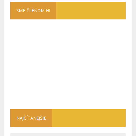
SME ČLENOM HI
NAJČÍTANEJŠIE