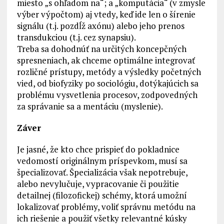
miesto „s ohľadom na“; a „komputácia“ (v zmysle
výber výpočtom) aj vtedy, keď ide len o šírenie
signálu (t.j. pozdĺž axónu) alebo jeho prenos
transdukciou (t.j. cez synapsiu).
Treba sa dohodnúť na určitých koncepčných
spresneniach, ak chceme optimálne integrovať
rozličné prístupy, metódy a výsledky početných
vied, od biofyziky po sociológiu, dotýkajúcich sa
problému vysvetlenia procesov, zodpovedných
za správanie sa a mentáciu (myslenie).
Záver
Je jasné, že kto chce prispieť do pokladnice
vedomostí originálnym príspevkom, musí sa
špecializovať. Špecializácia však nepotrebuje,
alebo nevylučuje, vypracovanie či použitie
detailnej (filozofickej) schémy, ktorá umožní
lokalizovať problémy, voliť správnu metódu na
ich riešenie a použiť všetky relevantné kúsky