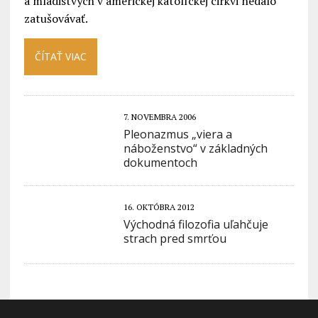
a mladistvých v americkej katolíckej cirkvi nedalo
zatušovávať.
ČÍTAŤ VIAC
7. NOVEMBRA 2006
Pleonazmus „viera a
náboženstvo“ v základných
dokumentoch
16. OKTÓBRA 2012
Východná filozofia uľahčuje
strach pred smrťou