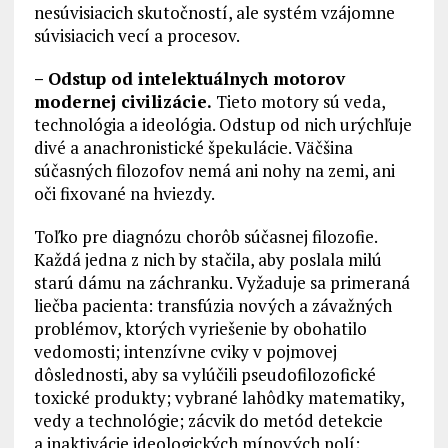
nesúvisiacich skutočností, ale systém vzájomne
súvisiacich vecí a procesov.
– Odstup od intelektuálnych motorov
modernej civilizácie.
Tieto motory sú veda,
technológia a ideológia. Odstup od nich urýchľuje
divé a anachronistické špekulácie. Väčšina
súčasných filozofov nemá ani nohy na zemi, ani
oči fixované na hviezdy.
Toľko pre diagnózu chorôb súčasnej filozofie.
Každá jedna z nich by stačila, aby poslala milú
starú dámu na záchranku. Vyžaduje sa primeraná
liečba pacienta: transfúzia nových a závažných
problémov, ktorých vyriešenie by obohatilo
vedomosti; intenzívne cviky v pojmovej
dôslednosti, aby sa vylúčili pseudofilozofické
toxické produkty; vybrané lahôdky matematiky,
vedy a technológie; zácvik do metód detekcie
a inaktivácie ideologických mínových polí;