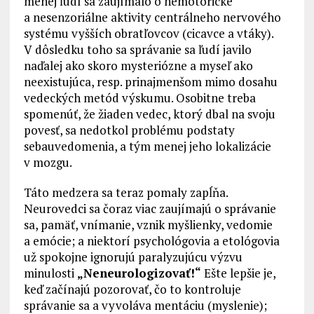
menej ľudí sa zaujímalo o nemotorické
a nesenzoriálne aktivity centrálneho nervového
systému vyšších obratľovcov (cicavce a vtáky).
V dôsledku toho sa správanie sa ľudí javilo
naďalej ako skoro mysteriózne a myseľ ako
neexistujúca, resp. prinajmenšom mimo dosahu
vedeckých metód výskumu. Osobitne treba
spomenúť, že žiaden vedec, ktorý dbal na svoju
povesť, sa nedotkol problému podstaty
sebauvedomenia, a tým menej jeho lokalizácie
v mozgu.
Táto medzera sa teraz pomaly zapĺňa.
Neurovedci sa čoraz viac zaujímajú o správanie
sa, pamäť, vnímanie, vznik myšlienky, vedomie
a emócie; a niektorí psychológovia a etológovia
už spokojne ignorujú paralyzujúcu výzvu
minulosti
„Neneurologizovať!“
Ešte lepšie je,
keď začínajú pozorovať, čo to kontroluje
správanie sa a vyvoláva mentáciu (myslenie);