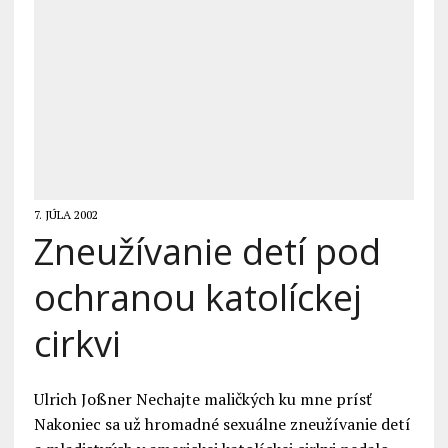
7. JÚLA 2002
Zneužívanie detí pod
ochranou katolíckej
cirkvi
Ulrich Joßner Nechajte maličkých ku mne prísť
Nakoniec sa už hromadné sexuálne zneužívanie detí