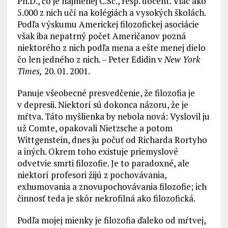
Ph.D., čo je najmenej C.Sc., resp. docent. Viac ako
5.000 z nich učí na kolégiách a vysokých školách.
Podľa výskumu Americkej filozofickej asociácie
však iba nepatrný počet Američanov pozná
niektorého z nich podľa mena a ešte menej dielo
čo len jedného z nich. – Peter Edidin v
New York
Times,
20. 01. 2001.
Panuje všeobecné presvedčenie, že filozofia je
v depresii. Niektorí sú dokonca názoru, že je
mŕtva. Táto myšlienka by nebola nová: Vyslovil ju
už Comte, opakovali Nietzsche a potom
Wittgenstein, dnes ju počuť od Richarda Rortyho
a iných. Okrem toho existuje priemyslové
odvetvie smrti filozofie. Je to paradoxné, ale
niektorí profesori žijú z pochovávania,
exhumovania a znovupochovávania filozofie; ich
činnosť teda je skôr nekrofilná ako filozofická.
Podľa mojej mienky je filozofia ďaleko od mŕtvej,