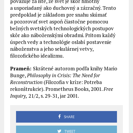
považuje za isté, že svet je skôr hmotný
a usporiadaný ako duchovný a zázračný. Tento
predpoklad je základom pre snahu skúmať
a pozorovať svet aspoň čiastočne pomocou
bežných svetských technologických postupov
skôr ako náboženskými obradmi. Pritom každý
úspech vedy a technológie oslabí postavenie
náboženstva a jeho sekulárnej vetvy,
filozofického idealizmu.
Prameň:
Skrátené autorom podľa knihy Mario
Bunge,
Philosophy in Crisis: The Need for
Reconstruction
(Filozofia v kríze: Potreba
rekonštrukcie). Prometheus Books, 2001.
Free
Inquiry,
21/2, s. 29-31, jar 2001.
SHARE
TWEET