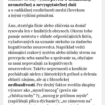
nesmrteľnej a nevyspytateľnej duši
a o radikálnej rozdielnosti medzi človekom
a inými vyššími primátmi.
Áno, stratégia fúzie alebo zlúčenia sa dosiaľ
rysovala len v hmlistých obrysoch. Okrem toho
panuje neistota v ohľade odporúčajúcich listín,
vyžadovaných na uznanie niekoho za riadneho
kognitívneho neurovedca. Napríklad vedci
skúmajúci zrakový systém alebo účinky stresu na
percepciu seba samého a správanie sa, obyčajne
sa sami nepovažujú za kognitívnych
neurovedcov. Takéto nepresnosti a konfúzie
pochádzajú nielen z historických príhod a delenia
oblastí záujmu, ale aj z filozofickej
nedbanlivosti
. Pre druhý faktor svedčia skupiny
výrazov ako „myseľ/mozog“ (prečo nie
„chôdza/nohy“ ?); „mozog je príčinou mysle“
(zapíčiňujú pľúca dýchanie?); „so zámerom na“