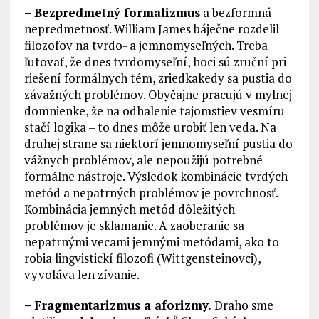
– Bezpredmetný formalizmus
a bezformná
nepredmetnosť. William James báječne rozdelil
filozofov na tvrdo- a jemnomyseľných. Treba
ľutovať, že dnes tvrdomyseľní, hoci sú zruční pri
riešení formálnych tém, zriedkakedy sa pustia do
závažných problémov. Obyčajne pracujú v mylnej
domnienke, že na odhalenie tajomstiev vesmíru
stačí logika – to dnes môže urobiť len veda. Na
druhej strane sa niektorí jemnomyseľní pustia do
vážnych problémov, ale nepoužijú potrebné
formálne nástroje. Výsledok kombinácie tvrdých
metód a nepatrných problémov je povrchnosť.
Kombinácia jemných metód dôležitých
problémov je sklamanie. A zaoberanie sa
nepatrnými vecami jemnými metódami, ako to
robia lingvistickí filozofi (Wittgensteinovci),
vyvoláva len zívanie.
– Fragmentarizmus a aforizmy.
Draho sme