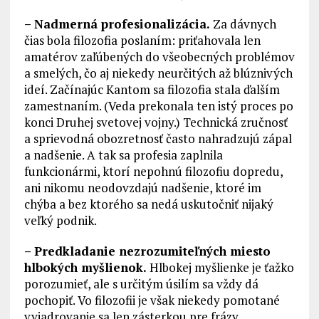
– Nadmerná profesionalizácia.
Za dávnych
čias bola filozofia poslaním: priťahovala len
amatérov zaľúbených do všeobecných problémov
a smelých, čo aj niekedy neurčitých až blúznivých
ideí. Začínajúc Kantom sa filozofia stala ďalším
zamestnaním. (Veda prekonala ten istý proces po
konci Druhej svetovej vojny.) Technická zručnosť
a sprievodná obozretnosť často nahradzujú zápal
a nadšenie. A tak sa profesia zaplnila
funkcionármi, ktorí nepohnú filozofiu dopredu,
ani nikomu neodovzdajú nadšenie, ktoré im
chýba a bez ktorého sa nedá uskutočniť nijaký
veľký podnik.
– Predkladanie nezrozumiteľných miesto
hlbokých myšlienok.
Hlbokej myšlienke je ťažko
porozumieť, ale s určitým úsilím sa vždy dá
pochopiť. Vo filozofii je však niekedy pomotané
vyjadrovanie sa len zásterkou pre frázy