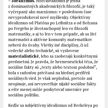
– Idealizmus.
Hoci idealizmus je jedna
z dominantných akademických filozofií, je taký
vyčerpaný ako marxizmus: v poslednom čase
nevyprodukoval nové myšlienky. Objektívny
idealizmus od Platóna po Leibnitza a od Bolzana
po Fregeho je životaschopný len vo filozofii
matematiky, a aj to len v tom prípade, ak sa živí
matematici a aktívne komunity matematikov
neberú do úvahy. Všetky iné disciplíny, či už
vedecké alebo technické, sú vyslovene
materialistické
, lebo sa zaoberajú konkrétnymi
predmetmi. Je pravda, že hermeneutická téza, že
sociálne fakty sú „texty alebo textom podobné“,
bola s radosťou privítaná na biednej periférii
sociálnych vied. Je však neplodná, pretože ani
neopisuje, ani nevysvetľuje nijaké sociálne fakty
a ešte menej môže poskytovať smernice pre
sociálnu politiku.
Keďže sa subjektívny idealizmus od Berkeleya po