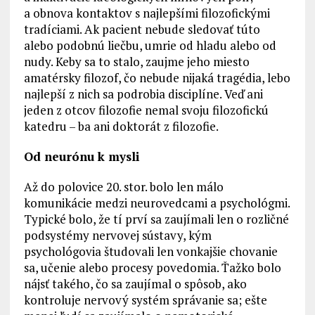
a obnova kontaktov s najlepšími filozofickými
tradíciami. Ak pacient nebude sledovať túto
alebo podobnú liečbu, umrie od hladu alebo od
nudy. Keby sa to stalo, zaujme jeho miesto
amatérsky filozof, čo nebude nijaká tragédia, lebo
najlepší z nich sa podrobia disciplíne. Veď ani
jeden z otcov filozofie nemal svoju filozofickú
katedru – ba ani doktorát z filozofie.
Od neurónu k mysli
Až do polovice 20. stor. bolo len málo
komunikácie medzi neurovedcami a psychológmi.
Typické bolo, že tí prví sa zaujímali len o rozličné
podsystémy nervovej sústavy, kým
psychológovia študovali len vonkajšie chovanie
sa, učenie alebo procesy povedomia. Ťažko bolo
nájsť takého, čo sa zaujímal o spôsob, ako
kontroluje nervový systém správanie sa; ešte