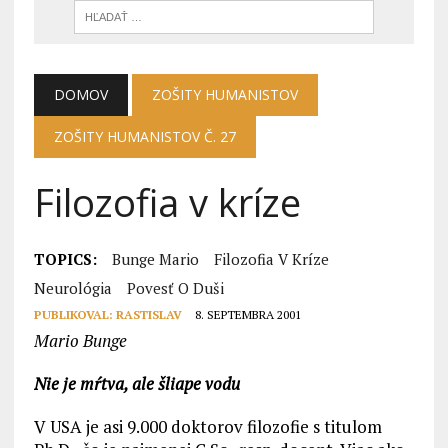
DOMOV
ZOŠITY HUMANISTOV
ZOŠITY HUMANISTOV Č. 27
Filozofia v kríze
TOPICS:
Bunge Mario
Filozofia V Kríze
Neurológia
Povesť O Duši
PUBLIKOVAL:
RASTISLAV
8. SEPTEMBRA 2001
Mario Bunge
Nie je mŕtva, ale šliape vodu
V USA je asi 9.000 doktorov filozofie s titulom