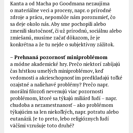
Kanta a od Macha po Goodmana nezaujíma
o materiálne veci a procesy, napr. o prírodné
zdroje a prácu, nepomôže nám porozumieť, čo
sa deje okolo nás. Aby sme pochopili alebo
zmenili skutočnosť, či už prírodnú, sociálnu alebo
zmiešanú, musíme začať dôkazom, že je
konkrétna a že tu nejde o subjektívny zážitok.
– Prehnaná pozornosť miniproblémom
a módne akademické hry. Prečo niektorí zabíjajú
čas hŕstkou umelých miniproblémov, keď
vedomosti a akcieschopnosť im predkladajú toľké
ozajstné a naliehavé problémy? Prečo napr.
morálni filozofi nevenujú viac pozornosti
problémom, ktoré sa týkajú miliárd ľudí – napr.
chudoba a nezamestnanosť – ako problémom
týkajúcim sa len niekoľkých, napr. potratu alebo
eutanázii. Je to preto, lebo religióznych ľudí
väčšmi vzrušuje toto druhé?