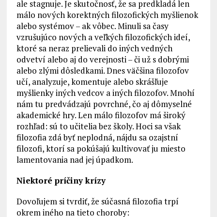
ale stagnuje. Je skutočnosť, že sa predkladá len
málo nových korektných filozofických myšlienok
alebo systémov – ak vôbec. Minuli sa časy
vzrušujúco nových a veľkých filozofických ideí,
ktoré sa neraz prelievali do iných vedných
odvetví alebo aj do verejnosti – či už s dobrými
alebo zlými dôsledkami. Dnes väčšina filozofov
učí, analyzuje, komentuje alebo skrášľuje
myšlienky iných vedcov a iných filozofov. Mnohí
nám tu predvádzajú povrchné, čo aj dômyselné
akademické hry. Len málo filozofov má široký
rozhľad: sú to učitelia bez školy. Hoci sa však
filozofia zdá byť neplodná, nájdu sa ozajstní
filozofi, ktorí sa pokúšajú kultivovať ju miesto
lamentovania nad jej úpadkom.
Niektoré príčiny krízy
Dovoľujem si tvrdiť, že súčasná filozofia trpí
okrem iného na tieto choroby: