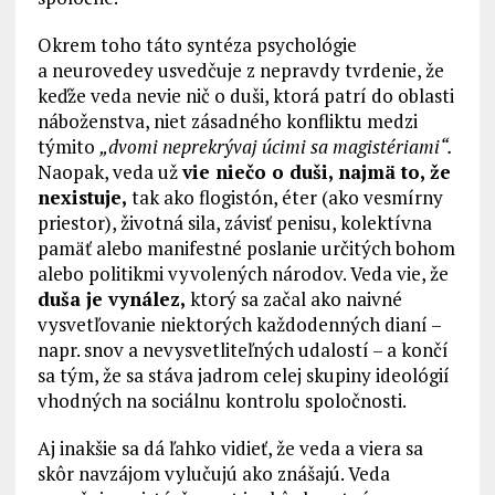
Okrem toho táto syntéza psychológie
a neurovedey usvedčuje z nepravdy tvrdenie, že
keďže veda nevie nič o duši, ktorá patrí do oblasti
náboženstva, niet zásadného konfliktu medzi
týmito
„dvomi neprekrývaj úcimi sa magistériami“.
Naopak, veda už
vie niečo o duši, najmä to, že
nexistuje,
tak ako flogistón, éter (ako vesmírny
priestor), životná sila, závisť penisu, kolektívna
pamäť alebo manifestné poslanie určitých bohom
alebo politikmi vyvolených národov. Veda vie, že
duša je vynález,
ktorý sa začal ako naivné
vysvetľovanie niektorých každodenných dianí –
napr. snov a nevysvetliteľných udalostí – a končí
sa tým, že sa stáva jadrom celej skupiny ideológií
vhodných na sociálnu kontrolu spoločnosti.
Aj inakšie sa dá ľahko vidieť, že veda a viera sa
skôr navzájom vylučujú ako znášajú. Veda