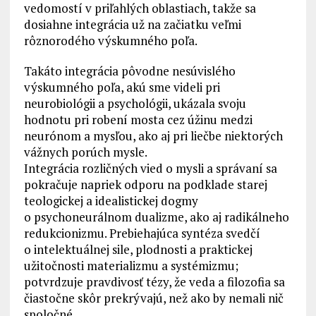
vedomostí v priľahlých oblastiach, takže sa
dosiahne integrácia už na začiatku veľmi
rôznorodého výskumného poľa.
Takáto integrácia pôvodne nesúvislého
výskumného poľa, akú sme videli pri
neurobiológii a psychológii, ukázala svoju
hodnotu pri robení mosta cez úžinu medzi
neurónom a mysľou, ako aj pri liečbe niektorých
vážnych porúch mysle.
Integrácia rozličných vied o mysli a správaní sa
pokračuje napriek odporu na podklade starej
teologickej a idealistickej dogmy
o psychoneurálnom dualizme, ako aj radikálneho
redukcionizmu. Prebiehajúca syntéza svedčí
o intelektuálnej sile, plodnosti a praktickej
užitočnosti materializmu a systémizmu;
potvrdzuje pravdivosť tézy, že veda a filozofia sa
čiastočne skôr prekrývajú, než ako by nemali nič
spoločné.