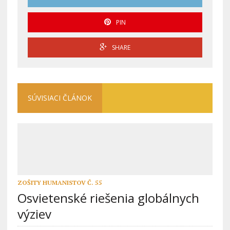
PIN
SHARE
SÚVISIACI ČLÁNOK
ZOŠITY HUMANISTOV Č. 55
Osvietenské riešenia globálnych
výziev