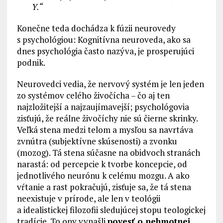
Y.“
Konečne teda dochádza k fúzii neurovedy
s psychológiou: Kognitívna neuroveda, ako sa
dnes psychológia často nazýva, je prosperujúci
podnik.
Neurovedci vedia, že nervový systém je len jeden
zo systémov celého živočícha – čo aj ten
najzložitejší a najzaujímavejší; psychológovia
zisťujú, že reálne živočíchy nie sú čierne skrinky.
Veľká stena medzi telom a mysľou sa navrtáva
zvnútra (subjektívne skúsenosti) a zvonku
(mozog). Tá stena súčasne na obidvoch stranách
narastá: od percepcie k tvorbe koncepcie, od
jednotlivého neurónu k celému mozgu. A ako
vŕtanie a rast pokračujú, zisťuje sa, že tá stena
neexistuje v prírode, ale len v teológii
a idealistickej filozofii sledujúcej stopu teologickej
tradície. To ony vynašli
povesť o nehmotnej,