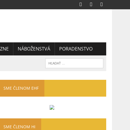
ZNE
NÁBOŽENSTVÁ
PORADENSTVO
SME ČLENOM EHF
SME ČLENOM HI