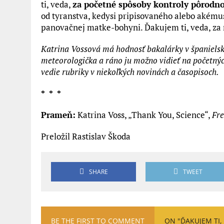
ti, veda,
za početné spôsoby kontroly pôrodno
od tyranstva, kedysi pripisovaného alebo akém
panovačnej matke-bohyni. Ďakujem ti, veda, za
Katrina Vossová má hodnosť bakalárky v španielske
meteorologička a ráno ju možno vidieť na početnýc
vedie rubriky v niekoľkých novinách a časopisoch.
* * *
Prameň:
Katrina Voss, „Thank You, Science“,
Fre
Preložil Rastislav Škoda
SHARE
TWEET
BE THE FIRST TO COMMENT
ON "ĎAKUJEM TI,