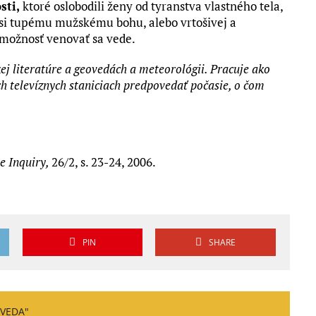
sti,
ktoré oslobodili ženy od tyranstva vlastného tela,
usi tupému mužskému bohu, alebo vrtošivej a
 možnosť venovať sa vede.
j literatúre a geovedách a meteorológii. Pracuje ako
h televíznych staniciach predpovedať počasie, o čom
e Inquiry,
26/2, s. 23-24, 2006.
PIN
SHARE
 VEDA"