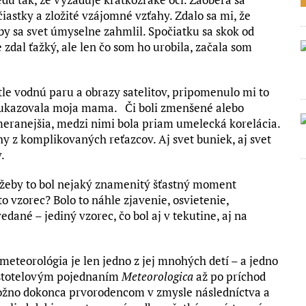
iastky a zložité vzájomné vzťahy. Zdalo sa mi, že
y sa svet úmyselne zahmlil. Spočiatku sa skok od
zdal ťažký, ale len čo som ho urobila, začala som
le vodnú paru a obrazy satelitov, pripomenulo mi to
 ukazovala moja mama. Či boli zmenšené alebo
imeranejšia, medzi nimi bola priam umelecká korelácia.
uhy z komplikovaných reťazcov. Aj svet buniek, aj svet
.
: žeby to bol nejaký znamenitý šťastný moment
to vzorec? Bolo to náhle zjavenie, osvietenie,
edané – jediný vzorec, čo bol aj v tekutine, aj na
meteorológia je len jedno z jej mnohých detí – a jedno
istotelovým pojednaním
Meteorologica
až po príchod
možno dokonca prvorodencom v zmysle následníctva a