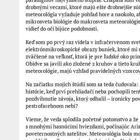
drobnými vecami, ktoré majú ešte drobnejšie súč
meteorológia vyžaduje pohľad hore a naokolo, ab
mikrosveta biológie do makrosveta meteorológie 
vidieť do očí bijúce podobnosti.
Keď som po prvý raz videla v infračervenom svet
elektrónmikroskopické obrazy buniek, ktoré mi
zväčšené na veľkosť, ktorá je pre ľudské oko pr
Obidve sa javili ako zložené z kruhov a tieto kr
meteorológie, majú vzhľad pravidelných vzorcov
Na začiatku mojich štúdií som sa teda čudovala
histórie, keď prví prehliadači neba pochopili ten
pozdvihnutie závoja, ktorý odhalil – ironicky pov
pestrofarebnom nebi?
Vieme, že veda splodila početné potomstvo a že 
s mnohými hasnúcimi hviezdami, počínajúc Ar
poveternostných satelitov. Meteorológia bola 