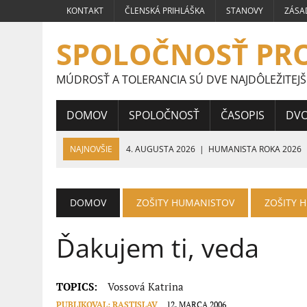
KONTAKT
ČLENSKÁ PRIHLÁŠKA
STANOVY
ZÁSA
SPOLOČNOSŤ PR
MÚDROSŤ A TOLERANCIA SÚ DVE NAJDÔLEŽITEJŠ
DOMOV
SPOLOČNOSŤ
ČASOPIS
DV
NAJNOVŠIE
4. AUGUSTA 2026
|
HUMANISTA ROKA 2026
24. JÚLA 2026
|
PRÁCE ŠTUDENTOV STREDNÝCH ŠKÔL CELOS
HUMANIZMU
DOMOV
ZOŠITY HUMANISTOV
ZOŠITY 
16. JÚLA 2026
|
VÍŤAZNÉ PRÁCE ŠTUDENTOV STREDNÝCH ŠKÔL
Ďakujem ti, veda
9. JÚLA 2026
|
VÍŤAZNÉ PRÁCE ŠTUDENTOV STREDNÝCH ŠKÔL 
5. JÚLA 2026
|
VEĽVYSLANKYŇA HUMANIZMU 2026
TOPICS:
Vossová Katrina
PUBLIKOVAL:
RASTISLAV
12. MARCA 2006