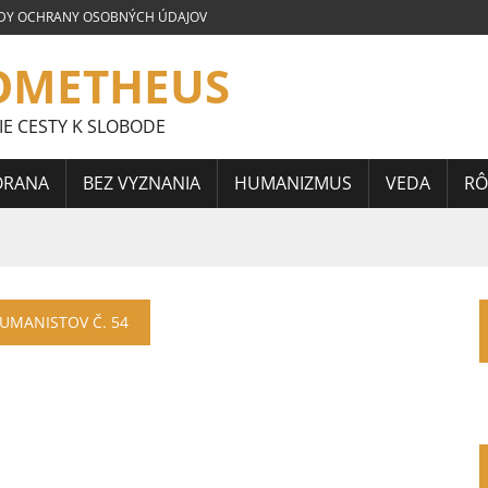
DY OCHRANY OSOBNÝCH ÚDAJOV
OMETHEUS
IE CESTY K SLOBODE
ORANA
BEZ VYZNANIA
HUMANIZMUS
VEDA
RÔ
LOVENSKEJ SÚŤAŽE ESEJÍ JÁNA HORÁRIKA 2026 – FRAGMENTY
HUMANISTOV Č. 54
 CELOSLOVENSKEJ SÚŤAŽE ESEJÍ JÁNA HORÁRIKA 2026 – 3.
CELOSLOVENSKEJ SÚŤAŽE ESEJÍ JÁNA HORÁRIKA 2026 – 2.