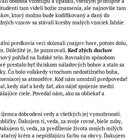
vali obdobia vzostupu a úpadku, všetkým prístupné a
udenti tam videli božie znamenia, ale najnovšie tam
akov, ktorý možno bude kodifikovaný a daný do
dných vzorov sa stávali kresby malých vzoriek ľahšie
álni predkovia veci skúmali (najprv hore, potom dolu,
. Dôležité je, že pozorovali.
Keď zlých duchov
ia nový pohľad na ľudské telo. Rovnakým spôsobom
ré prestalo byť ihriskom náladových bohov a stalo sa
atky. Čo bolo voľakedy vrtochom nedostižného boha,
 meniacej sa atmosfére. Kód nám umožnil predpovedať
al, kedy siať a kedy žať, ako nájsť spojenie medzi
ajúce ciele. Povedal nám, ako sa obliekať a
ríjemca dobrodení vedy a všetkých jej vymožeností.
bličky. Ďakujem ti, veda, za svoje rovné, biele zuby,
 Ďakujem ti, veda, za predĺženie života mojich milých
ydratačný krém a nepúšťajúcu farbu na obrvy. Ďakujem