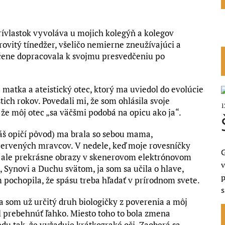
rívlastok vyvoláva u mojich kolegýň a kolegov
ovitý tínedžer, všeličo nemierne zneužívajúci a
ľúčene dopracovala k svojmu presvedčeniu po
 matka a ateistický otec, ktorý ma uviedol do evolúcie
tich rokov. Povedali mi, že som ohlásila svoje
1
e môj otec „sa väčšmi podobá na opicu ako ja“.
náš opičí pôvod) ma brala so sebou mama,
červených mravcov. V nedele, keď moje rovesníčky
G
, ale prekrásne obrazy v skenerovom elektrónovom
v
 Synovi a Duchu svätom, ja som sa učila o hlave,
p
 pochopila, že spásu treba hľadať v prírodnom svete.
a som už určitý druh biologičky z poverenia a môj
l prebehnúť ľahko. Miesto toho to bola zmena
u tak, že vyžaduje krátkozraké oči. Zaoberá sa