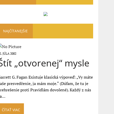
NAJČÍTANEJŠIE
2. JÚLA 2002
Štít „otvorenej“ mysle
arrett G. Fagan Existuje klasická výpoveď: „Vy máte
aše presvedčenie, ja mám moje.“ (Dúfam, že tu je
rehrešenie proti Pravidlám dovolené). Každý z nás
sa…
ČÍTAŤ VIAC