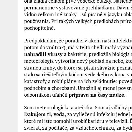
ona kládla celkom prvé vedecké otázky. Nasledo
permanentne vystavované prehliadkam. Dávni št
vidno celkom iné znaky – sú písané v jazyku obl
používania. Pri takých veľkých predlohách príro
pochopiteľné.
Predpokladám, že poradie, v akom naši intelektu
potom do vnútra?), má v tejto chvíli malý význam
nahradili vírusy
a baktérie, predložila biológ
meteorológia vytvorila nový pohľad na nebo, kto
stranou knihy, do ktorej sa písali závažné pozn
stalo sa riešiteľným kódom vedeckého zákona v
katastrofy a robiť plány na ich zvládnutie; poved
podnebím a chorobami. Umožnil aj menej povznáš
odborníkom uľahčil
prípravu na časy núdze.
Som meteorologička a ateistka. Som aj vďačný p
Ďakujem ti, veda,
za vyliečenú infekciu jednej o
ktoré mi iste pomohli urobiť kariéru v televízii.
zvierat, za počítače, za vzduchotechniku, za h