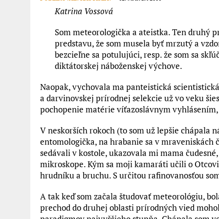
Katrina Vossová
Som meteorologička a ateistka. Ten druhý p
predstavu, že som musela byť mrzutý a vzdor
bezcieľne sa potulujúci, resp. že som sa sk
diktátorskej náboženskej výchove.
Naopak, vychovala ma panteistická scientistická
a darvinovskej prírodnej selekcie už vo veku šies
pochopenie matérie víťazoslávnym vyhlásením, ž
V neskorších rokoch (to som už lepšie chápala 
entomologička, na hrabanie sa v mraveniskách 
sedávali v kostole, ukazovala mi mama čudesné
mikroskope. Kým sa moji kamaráti učili o Otcovi,
hrudníku a bruchu. S určitou rafinovanosťou som
A tak keď som začala študovať meteorológiu, bol
prechod do druhej oblasti prírodných vied moho
paradigmov najvyššieho stupňa. Chápala som ved