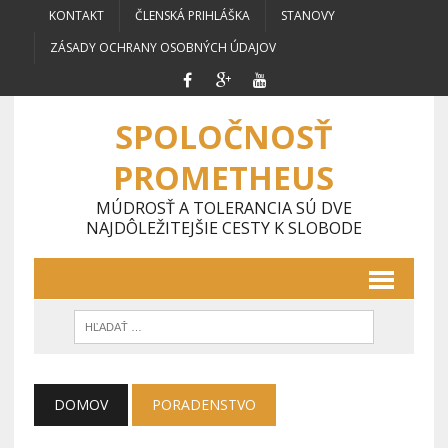
KONTAKT
ČLENSKÁ PRIHLÁŠKA
STANOVY
ZÁSADY OCHRANY OSOBNÝCH ÚDAJOV
SPOLOČNOSŤ
PROMETHEUS
MÚDROSŤ A TOLERANCIA SÚ DVE
NAJDÔLEŽITEJŠIE CESTY K SLOBODE
DOMOV
PORADENSTVO