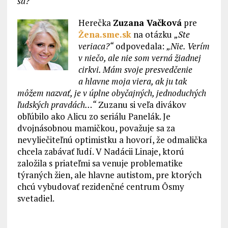
sa?“
Herečka
Zuzana Vačková
pre
Žena.sme.sk
na otázku
„Ste
veriaca?“
odpovedala:
„Nie. Verím
v niečo, ale nie som verná žiadnej
cirkvi. Mám svoje presvedčenie
a hlavne moja viera, ak ju tak
môžem nazvať, je v úplne obyčajných, jednoduchých
ľudských pravdách…“
Zuzanu si veľa divákov
obľúbilo ako Alicu zo seriálu Panelák. Je
dvojnásobnou mamičkou, považuje sa za
nevyliečiteľnú optimistku a hovorí, že odmalička
chcela zabávať ľudí. V Nadácii Linaje, ktorú
založila s priateľmi sa venuje problematike
týraných žien, ale hlavne autistom, pre ktorých
chcú vybudovať rezidenčné centrum Ôsmy
svetadiel.