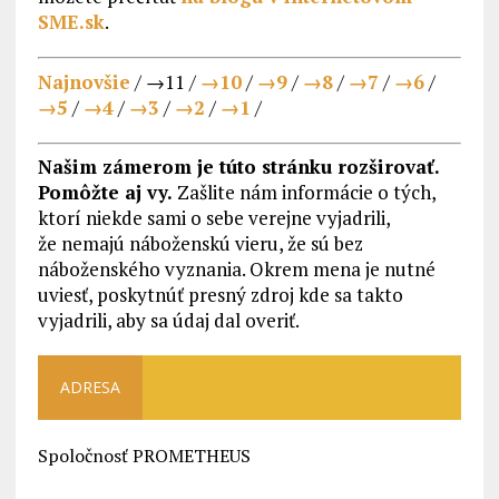
SME.sk
.
Najnovšie
/ →11 /
→10
/
→9
/
→8
/
→7
/
→6
/
→5
/
→4
/
→3
/
→2
/
→1
/
Našim zámerom je túto stránku rozširovať.
Pomôžte aj vy.
Zašlite nám informácie o tých,
ktorí niekde sami o sebe verejne vyjadrili,
že nemajú náboženskú vieru, že sú bez
náboženského vyznania. Okrem mena je nutné
uviesť, poskytnúť presný zdroj kde sa takto
vyjadrili, aby sa údaj dal overiť.
ADRESA
Spoločnosť PROMETHEUS