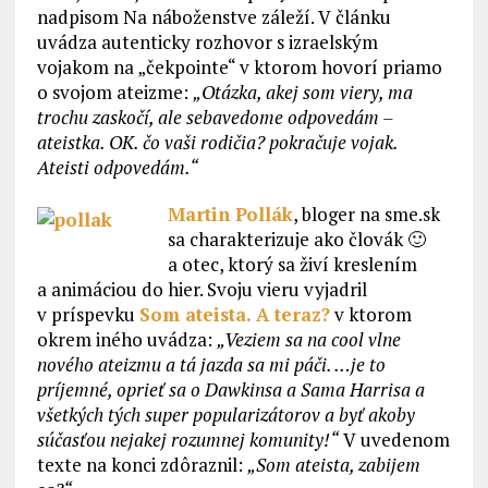
nadpisom Na náboženstve záleží. V článku
uvádza autenticky rozhovor s izraelským
vojakom na „čekpointe“ v ktorom hovorí priamo
o svojom ateizme:
„Otázka, akej som viery, ma
trochu zaskočí, ale sebavedome odpovedám –
ateistka. OK. čo vaši rodičia? pokračuje vojak.
Ateisti odpovedám.“
Martin Pollák
, bloger na sme.sk
sa charakterizuje ako človák 🙂
a otec, ktorý sa živí kreslením
a animáciou do hier. Svoju vieru vyjadril
v príspevku
Som ateista. A teraz?
v ktorom
okrem iného uvádza:
„Veziem sa na cool vlne
nového ateizmu a tá jazda sa mi páči. …je to
príjemné, oprieť sa o Dawkinsa a Sama Harrisa a
všetkých tých super popularizátorov a byť akoby
súčasťou nejakej rozumnej komunity!“
V uvedenom
texte na konci zdôraznil:
„Som ateista, zabijem