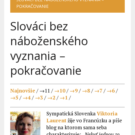
POKRAČOVANIE
Slováci bez
náboženského
vyznania –
pokračovanie
Najnovšie
/ →11 /
→10
/
→9
/
→8
/
→7
/
→6
/
→5
/
→4
/
→3
/
→2
/
→1
/
Sympatická Slovenka
Viktoria
Laurent
žije vo Francúzku a píše
blog na ktorom sama seba
charakterizuje:
„Nebyť jednou zo