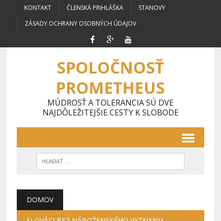
KONTAKT
ČLENSKÁ PRIHLÁŠKA
STANOVY
ZÁSADY OCHRANY OSOBNÝCH ÚDAJOV
SPOLOČNOSŤ
PROMETHEUS
MÚDROSŤ A TOLERANCIA SÚ DVE
NAJDÔLEŽITEJŠIE CESTY K SLOBODE
DOMOV
SLOVÁCI BEZ NÁBOŽENSKÉHO VYZNANIA –