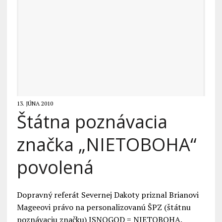
13. JÚNA 2010
Štátna poznávacia
značka „NIETOBOHA“
povolená
Dopravný referát Severnej Dakoty priznal Brianovi
Mageeovi právo na personalizovanú ŠPZ (štátnu
poznávaciu značku) ISNOGOD = NIETOBOHA.