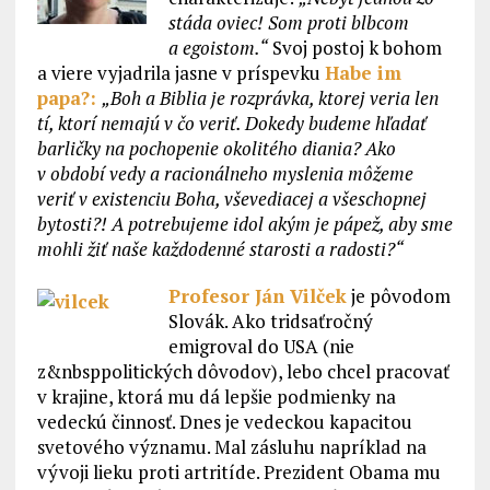
stáda oviec! Som proti blbcom
a egoistom.“
Svoj postoj k bohom
a viere vyjadrila jasne v príspevku
Habe im
papa?:
„Boh a Biblia je rozprávka, ktorej veria len
tí, ktorí nemajú v čo veriť. Dokedy budeme hľadať
barličky na pochopenie okolitého diania? Ako
v období vedy a racionálneho myslenia môžeme
veriť v existenciu Boha, vševediacej a všeschopnej
bytosti?! A potrebujeme idol akým je pápež, aby sme
mohli žiť naše každodenné starosti a radosti?“
Profesor Ján Vilček
je pôvodom
Slovák. Ako tridsaťročný
emigroval do USA (nie
z&nbsppolitických dôvodov), lebo chcel pracovať
v krajine, ktorá mu dá lepšie podmienky na
vedeckú činnosť. Dnes je vedeckou kapacitou
svetového významu. Mal zásluhu napríklad na
vývoji lieku proti artritíde. Prezident Obama mu