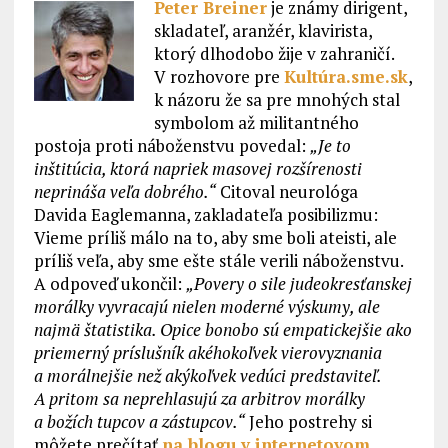
Peter Breiner
je známy dirigent,
skladateľ, aranžér, klavirista,
ktorý dlhodobo žije v zahraničí.
V rozhovore pre
Kultúra.sme.sk
,
k názoru že sa pre mnohých stal
symbolom až militantného
postoja proti náboženstvu povedal:
„Je to
inštitúcia, ktorá napriek masovej rozšírenosti
neprináša veľa dobrého.“
Citoval neurológa
Davida Eaglemanna, zakladateľa posibilizmu:
Vieme príliš málo na to, aby sme boli ateisti, ale
príliš veľa, aby sme ešte stále verili náboženstvu.
A odpoveď ukončil:
„Povery o sile judeokresťanskej
morálky vyvracajú nielen moderné výskumy, ale
najmä štatistika. Opice bonobo sú empatickejšie ako
priemerný príslušník akéhokoľvek vierovyznania
a morálnejšie než akýkoľvek vedúci predstaviteľ.
A pritom sa neprehlasujú za arbitrov morálky
a božích tupcov a zástupcov.“
Jeho postrehy si
môžete prečítať
na blogu v internetovom