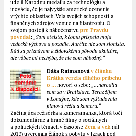
udelil Národnú medailu za technológiu a
inováciu, čo je najvyššie americké ocenenie
vtýchto oblastiach. Veľa svojich schopností a
finančných zdrojov venuje na filantropiu. O
svojom postoji k náboženstvu
pre Pravdu
povedal
:
„Som ateista, k čomu prispela moja
vedecká výchova a pozadie. Aurčite nie som sionista.
Rád sa priznávam k židovskému pôvodu akultúre,
ale vôbec mi nechýba, že nie som nábožný.“
Dáša Raimanová
v článku
Krátka verzia dlhého príbehu
o …
hovorí o sebe:
„…narodila
som sa v Bratislave. Teraz žijem
v Londýne, kde som vyštudovala
filmovú réžiu a kameru.“
Začínajúca režisérka a kameramanka, ktorá točí
dokumentárne a hrané filmy o sociálnych
a politických témach v časopise
Zem a vek
(júl
2013) uverejnila článok z pobytu v Izraeli pod