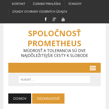
KONTAKT
ČLENSKÁ PRIHLÁŠKA
STANOVY
ZÁSADY OCHRANY OSOBNÝCH ÚDAJOV
SPOLOČNOSŤ
PROMETHEUS
MÚDROSŤ A TOLERANCIA SÚ DVE
NAJDÔLEŽITEJŠIE CESTY K SLOBODE
DOMOV
NEZARADENÉ