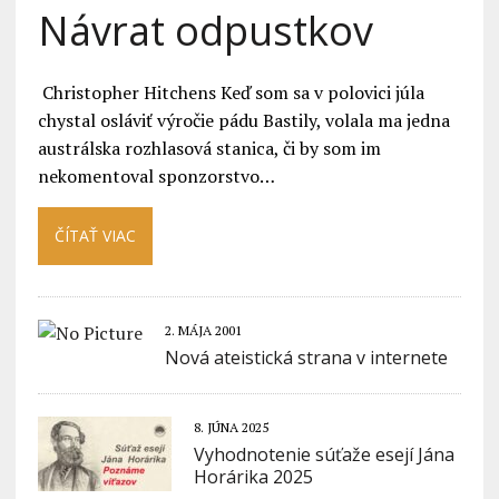
Návrat odpustkov
Christopher Hitchens Keď som sa v polovici júla
chystal osláviť výročie pádu Bastily, volala ma jedna
austrálska rozhlasová stanica, či by som im
nekomentoval sponzorstvo…
ČÍTAŤ VIAC
2. MÁJA 2001
Nová ateistická strana v internete
8. JÚNA 2025
Vyhodnotenie súťaže esejí Jána
Horárika 2025