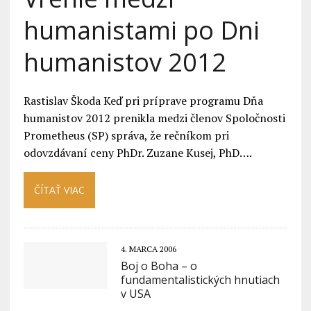
humanistami po Dni
humanistov 2012
Rastislav Škoda Keď pri príprave programu Dňa
humanistov 2012 prenikla medzi členov Spoločnosti
Prometheus (SP) správa, že rečníkom pri
odovzdávaní ceny PhDr. Zuzane Kusej, PhD….
ČÍTAŤ VIAC
4. MARCA 2006
Boj o Boha – o
fundamentalistických hnutiach
v USA