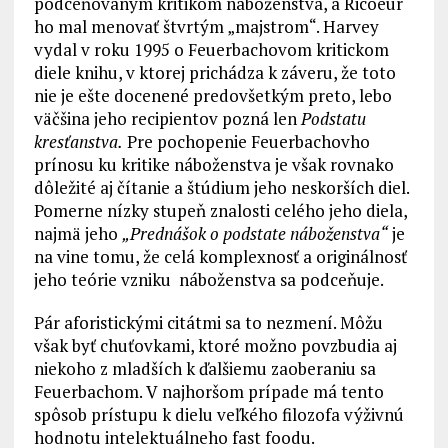
podceňovaným kritikom náboženstva, a Ricoeur
ho mal menovať štvrtým „majstrom“. Harvey
vydal v roku 1995 o Feuerbachovom kritickom
diele knihu, v ktorej prichádza k záveru, že toto
nie je ešte docenené predovšetkým preto, lebo
väčšina jeho recipientov pozná len
Podstatu
kresťanstva.
Pre pochopenie Feuerbachovho
prínosu ku kritike náboženstva je však rovnako
dôležité aj čítanie a štúdium jeho neskorších diel.
Pomerne nízky stupeň znalosti celého jeho diela,
najmä jeho
„Prednášok o podstate náboženstva“
je
na vine tomu, že celá komplexnosť a originálnosť
jeho teórie vzniku náboženstva sa podceňuje.
Pár aforistickými citátmi sa to nezmení. Môžu
však byť chuťovkami, ktoré možno povzbudia aj
niekoho z mladších k ďalšiemu zaoberaniu sa
Feuerbachom. V najhoršom prípade má tento
spôsob prístupu k dielu veľkého filozofa výživnú
hodnotu intelektuálneho fast foodu.