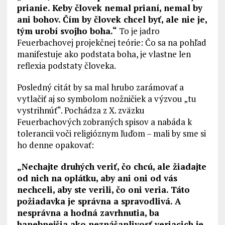
prianie. Keby človek nemal prianí, nemal by
ani bohov. Čím by človek chcel byť, ale nie je,
tým urobí svojho boha.“
To je jadro
Feuerbachovej projekčnej teórie: Čo sa na pohľad
manifestuje ako podstata boha, je vlastne len
reflexia podstaty človeka.
Posledný citát by sa mal hrubo zarámovať a
vytlačiť aj so symbolom nožničiek a výzvou „tu
vystrihnúť“. Pochádza z X. zväzku
Feuerbachových zobraných spisov a nabáda k
tolerancii voči religióznym ľuďom – mali by sme si
ho denne opakovať:
„Nechajte druhých veriť, čo chcú, ale žiadajte
od nich na oplátku, aby ani oni od vás
nechceli, aby ste verili, čo oni veria. Táto
požiadavka je správna a spravodlivá. A
nesprávna a hodná zavrhnutia, ba
hanebnejšia ako neznášanlivosť veriacich je