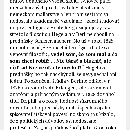
bratov dokončilo vysokú školu, synovec patrí
medzi hlavných predstaviteľov idealizmu v
nemeckom maliarstve a len trom sestrám sa
nedostalo akademické vzdelanie – začal študovať
najprv teológiu; v Heidelbergu sa po prvý raz
stretol s filozofiou Hegela a v Berlíne chodil na
prednášky Schleiermachera. No už v roku 1825
mu bolo jasné, že zanechá teológiu a bude sa
venovať filozofii:
„Vedel som, čo som mal a čo
som chcel robiť: … Nie tárať a blúzniť, ale
učiť sa! Nie veriť, ale myslieť!“
Hegelove
prednášky ho tak nadchýnali, že nevynechal ani
jednu. Po skončení štúdia v Berlíne odišiel v r.
1826 na dva roky do Erlangen, kde sa venoval
anatómii a prírodným vedám, v r. 1828 dosiahol
titul Dr. phil. a o rok aj hodnosť súkromného
docenta. Jeho prednášky mali úspech a aj ako
spisovateľ získaval povesť, no skoro sa ukázalo,
že z politických dôvodov asi nedostane
profesúru. Za „nespoľahlivého“ platil už od roku