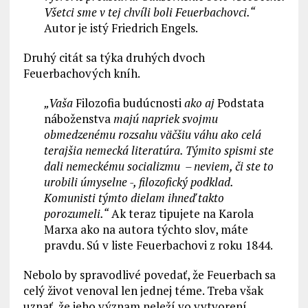
Všetci sme v tej chvíli boli Feuerbachovci.“
Autor je istý Friedrich Engels.
Druhý citát sa týka druhých dvoch
Feuerbachových kníh.
„Vaša
Filozofia budúcnosti
ako aj
Podstata
náboženstva
majú napriek svojmu
obmedzenému rozsahu väčšiu váhu ako celá
terajšia nemecká literatúra. Týmito spismi ste
dali nemeckému socializmu – neviem, či ste to
urobili úmyselne -, filozofický podklad.
Komunisti týmto dielam ihneď takto
porozumeli.“
Ak teraz tipujete na Karola
Marxa ako na autora týchto slov, máte
pravdu. Sú v liste Feuerbachovi z roku 1844.
Nebolo by spravodlivé povedať, že Feuerbach sa
celý život venoval len jednej téme. Treba však
uznať, že jeho význam neleží vo vytvorení