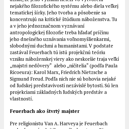
nejakého filozofického systému alebo diela veľkej
tematickej šírky. Jeho tvorba a pôsobenie sa
koncentrujú na kritické štúdium náboženstva. Tu
a v jeho jednoznačnom vyznávaní
antropologickej filozofie treba hľadať príčinu
jeho dnešného uznávania voľnomyšlienkarmi,
slobodnými duchmi a humanistami. V podstate
zastával Feuerbach tú istú projekčnú teóriu
vzniku náboženskej viery ako neskoršie traja veľkí
„majstri nedôvery“ alebo „ničitelia“ (podľa Paula
Ricoeura): Karol Marx, Friedrich Nietzsche a
Sigmund Freud. Podľa nich nie sú bohovia nejaké
od ľudskej predstavivosti nezávislé bytosti. Sú len
projekciami základných ľudských predstáv a
vlastností.
Feuerbach ako štvrtý majster
Pre religionistu Van A. Harveya je Feuerbach