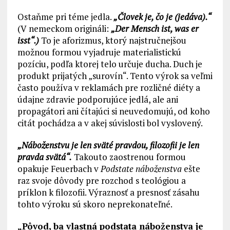
Ostaňme pri téme jedla.
„Človek je, čo je (jedáva).“
(V nemeckom origináli:
„Der Mensch ist, was er
isst“.)
To je aforizmus, ktorý najstručnejšou
možnou formou vyjadruje materialistickú
pozíciu, podľa ktorej telo určuje ducha. Duch je
produkt prijatých „surovín“. Tento výrok sa veľmi
často používa v reklamách pre rozličné diéty a
údajne zdravie podporujúce jedlá, ale ani
propagátori ani čítajúci si neuvedomujú, od koho
citát pochádza a v akej súvislosti bol vyslovený.
„Náboženstvu je len sväté pravdou, filozofii je len
pravda svätá“.
Takouto zaostrenou formou
opakuje Feuerbach v
Podstate náboženstva
ešte
raz svoje dôvody pre rozchod s teológiou a
príklon k filozofii. Výraznosť a presnosť zásahu
tohto výroku sú skoro neprekonateľné.
„Pôvod, ba vlastná podstata náboženstva je