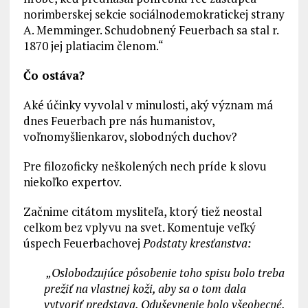
norimberskej sekcie sociálnodemokratickej strany
A. Memminger. Schudobnený Feuerbach sa stal r.
1870 jej platiacim členom.“
Čo ostáva?
Aké účinky vyvolal v minulosti, aký význam má
dnes Feuerbach pre nás humanistov,
voľnomyšlienkarov, slobodných duchov?
Pre filozoficky neškolených nech príde k slovu
niekoľko expertov.
Začnime citátom mysliteľa, ktorý tiež neostal
celkom bez vplyvu na svet. Komentuje veľký
úspech Feuerbachovej
Podstaty kresťanstva:
„Oslobodzujúce pôsobenie toho spisu bolo treba
prežiť na vlastnej koži, aby sa o tom dala
vytvoriť predstava. Oduševnenie bolo všeobecné.