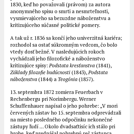
1830, keď ho považovali (právom) za autora
anonymného spisu o smrti a nesmrteľnosti,
vysmievajúceho sa bezuzdne náboženstvu a
kritizujúceho súčasné politické pomery.
A tak už r. 1836 sa končí jeho univerzitná kariéra;
rozhodol sa ostať súkromným vedcom, čo bolo
vtedy dosť bežné. V nasledujúcich rokoch
vychádzali jeho filozofické a náboženstvo
kritizujúce spisy:
Podstata kresťanstva
(1841),
Základy filozofie budúcnosti
(1843),
Podstata
náboženstva
(1844) a
Teogónia
(1857).
13. septembra 1872 zomiera Feuerbach v
Rechenbergu pri Norimbergu. Werner
Schuffenhauer napísal o jeho pohrebe: „V mori
červených zástav ho 15. septembra odprevádzali
na miesto posledného odpočinku nekonečné
zástupy ľudí … Okolo dvadsaťtisíc ich stálo pri
hrobe, keď prednášal pohrebnú reč zástupca