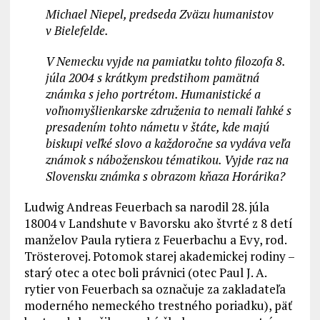
Michael Niepel, predseda Zväzu humanistov
v Bielefelde.
V Nemecku vyjde na pamiatku tohto filozofa 8.
júla 2004 s krátkym predstihom pamätná
známka s jeho portrétom. Humanistické a
voľnomyšlienkarske združenia to nemali ľahké s
presadením tohto námetu v štáte, kde majú
biskupi veľké slovo a každoročne sa vydáva veľa
známok s náboženskou tématikou. Vyjde raz na
Slovensku známka s obrazom kňaza Horárika?
Ludwig Andreas Feuerbach sa narodil 28. júla
18004 v Landshute v Bavorsku ako štvrté z 8 detí
manželov Paula rytiera z Feuerbachu a Evy, rod.
Trösterovej. Potomok starej akademickej rodiny –
starý otec a otec boli právnici (otec Paul J. A.
rytier von Feuerbach sa označuje za zakladateľa
moderného nemeckého trestného poriadku), päť